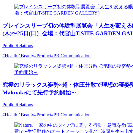
ブレインスリープ初の体験型展覧会「人生を変える眠
(木)〜25日(日）会場：代官山T-SITE GARDEN GA
Public Relations
#Health / Beauty
#Product
#PR Communication
究極のリラックス姿勢×超・体圧分散で理想の寝姿勢へ
Makuakeにて先行予約開始～
Public Relations
#Health / Beauty
#Product
#PR Communication