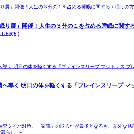
り展」開催！人生の３分の１を占める睡眠に関する＜眠
LLERY）
導く 明日の体を軽くする「ブレインスリープ マット