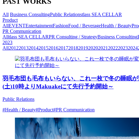
PAST WORKS
All
Business Consulting
Public Relations
tlass SEA CELLAR
Product
All
EVENT
Entertainment
Fashion
Food / Beverage
Health / Beauty
Pro
PR Communication
All
tlass SEA CELLAR
PR Consulting / Strategy
Business Consulting
2023
All
2012
2013
2014
2015
2016
2017
2018
2019
2020
2021
2022
2023
2024
羽毛布団も毛布もいらない、これ一枚で冬の睡眠が変
(土)10時よりMakuakeにて先行予約開始～
Public Relations
#Health / Beauty
#Product
#PR Communication