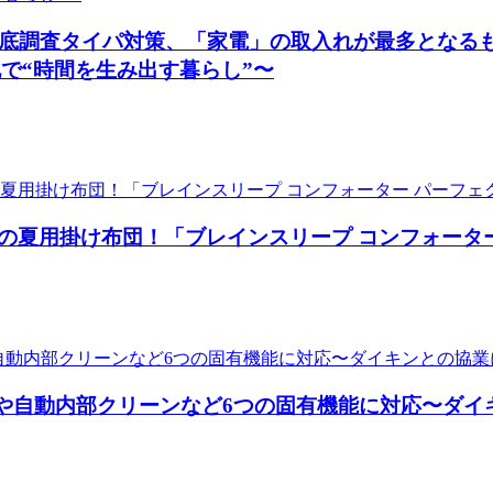
識を徹底調査タイパ対策、「家電」の取入れが最多とな
化で“時間を生み出す暮らし”〜
の夏用掛け布団！「ブレインスリープ コンフォーター
み運転や自動内部クリーンなど6つの固有機能に対応〜