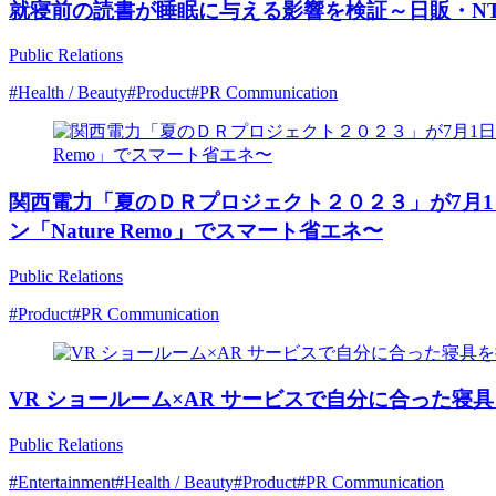
就寝前の読書が睡眠に与える影響を検証～日販・N
Public Relations
#Health / Beauty
#Product
#PR Communication
関西電力「夏のＤＲプロジェクト２０２３」が7月1
ン「Nature Remo」でスマート省エネ〜
Public Relations
#Product
#PR Communication
VR ショールーム×AR サービスで⾃分に合った寝具
Public Relations
#Entertainment
#Health / Beauty
#Product
#PR Communication