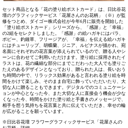
セット商品となる「花の塗り絵ポストカード」は、日比谷花
壇のグラフィックサービス「花屋さんのお花柄」（※）が監
修をつとめ、ダイゴー株式会社が今年6月に販売を開始した
「塗り絵ポストカード」シリーズから、「感謝」と「幸福」
の2組をセレクトしました。「感謝」の絵ハガキにはバラ、
ポピー、釣鐘草、フリージアが、「幸福」を伝える絵ハガキ
にはチューリップ、胡蝶蘭、ジニア、ルピナスが描かれ、宛
名面にそれぞれの花言葉が添えられているので、贈る人やシ
ーンに合わせてご利用いただけます。塗り絵に採用されたイ
ラストは、花の繊細な部分にまでこだわった大人でも塗りご
たえのあるデザインとなっており、贈られた人は、長いおう
ち時間の中で、リラックス効果があると言われる塗り絵を時
間をかけて楽しみ、そのまま自宅に飾っていただいたり、大
切な人に贈ることもできます。デジタルでのコミュニケーシ
ョンが中心となった今、また大切な人に直接会う機会が少な
くなった今、時間をかけた塗り絵と手書きのメッセージで、
相手を想う気持ちを花言葉と共に伝えていただき、幸せの輪
が広がることを願っています。
※日比谷花壇 フラワーグラフィックサービス「花屋さんの
お花柄」詳細