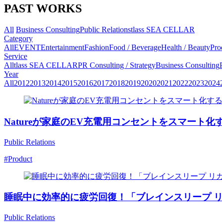
PAST WORKS
All
Business Consulting
Public Relations
tlass SEA CELLAR
Category
All
EVENT
Entertainment
Fashion
Food / Beverage
Health / Beauty
Pro
Service
All
tlass SEA CELLAR
PR Consulting / Strategy
Business Consulting
Year
All
2012
2013
2014
2015
2016
2017
2018
2019
2020
2021
2022
2023
2024
Natureが家庭のEV充電用コンセントをスマート化する新
Public Relations
#Product
睡眠中に効率的に疲労回復！「ブレインスリープ 
Public Relations