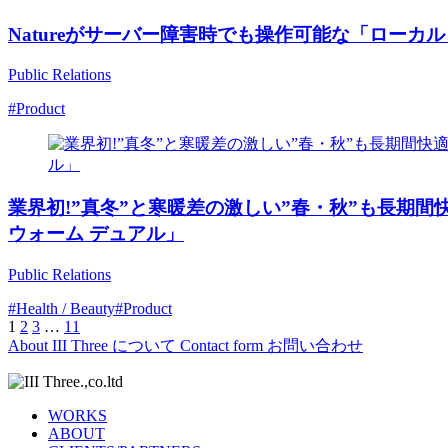
Natureがサーバー障害時でも操作可能な「ローカ
Public Relations
#Product
業界初!”真冬”と寒暖差の激しい”春・秋”も長期
ウォーム デュアル」
Public Relations
#Health / Beauty
#Product
1
2
3
…
11
投
About
III Three について
Contact form
お問い合わせ
稿
の
WORKS
ペ
ABOUT