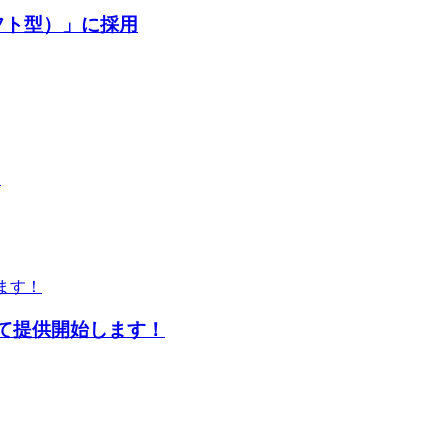
フト型）」に採用
に
スにて提供開始します！