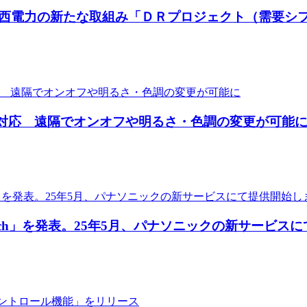
が関西電力の新たな取組み「ＤＲプロジェクト（需要シ
 Hue」に対応 遠隔でオンオフや明るさ・色調の変更が可能
 Switch」を発表。25年5月、パナソニックの新サービ