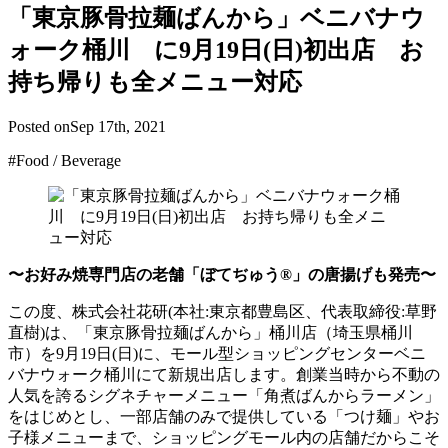
「東京豚骨拉麺ばんから」ベニバナウ
ォーク桶川 に9月19日(日)初出店 お
持ち帰りも全メニュー対応
Posted on
Sep 17th, 2021
#Food / Beverage
〜お好み焼専門店の老舗「ぼてぢゅう®」の唐揚げも発売〜
この度、株式会社花研(本社:東京都豊島区、代表取締役:草野
直樹)は、「東京豚骨拉麺ばんから」桶川店（埼玉県桶川
市）を9月19日(日)に、モール型ショッピングセンターベニ
バナウォーク桶川にて新規出店します。創業当時から不動の
人気を誇るシグネチャーメニュー「角煮ばんからラーメン」
をはじめとし、一部店舗のみで提供している「つけ麺」やお
子様メニューまで、ショッピングモール内の店舗だからこそ