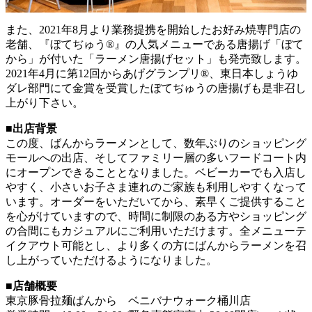
また、2021年8月より業務提携を開始したお好み焼専門店の
老舗、『ぼてぢゅう®』の人気メニューである唐揚げ「ぼて
から」が付いた「ラーメン唐揚げセット」も発売致します。
2021年4月に第12回からあげグランプリ®、東日本しょうゆ
ダレ部門にて金賞を受賞したぼてぢゅうの唐揚げも是非召し
上がり下さい。
■
出店背景
この度、ばんからラーメンとして、数年ぶりのショッピング
モールへの出店、そしてファミリー層の多いフードコート内
にオープンできることとなりました。ベビーカーでも入店し
やすく、小さいお子さま連れのご家族も利用しやすくなって
います。オーダーをいただいてから、素早くご提供すること
を心がけていますので、時間に制限のある方やショッピング
の合間にもカジュアルにご利用いただけます。全メニューテ
イクアウト可能とし、より多くの方にばんからラーメンを召
し上がっていただけるようになりました。
■
店舗概要
東京豚骨拉麺ばんから ベニバナウォーク桶川店