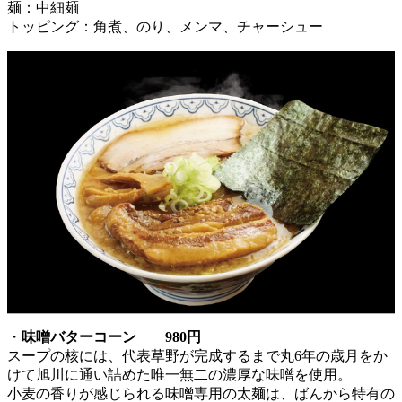
麺：中細麺
トッピング：角煮、のり、メンマ、チャーシュー
・
味噌バターコーン 980円
スープの核には、代表草野が完成するまで丸6年の歳月をか
けて旭川に通い詰めた唯一無二の濃厚な味噌を使用。
小麦の香りが感じられる味噌専用の太麺は、ばんから特有の