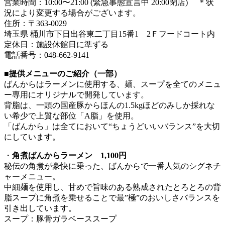
営業時間：10:00〜21:00 (緊急事態宣言中 20:00閉店) ＊状
況により変更する場合がございます。
住所：〒363-0029
埼玉県 桶川市下日出谷東二丁目15番1 2Ｆフードコート内
定休日：施設休館日に準ずる
電話番号：048-662-9141
■
提供メニューのご紹介（一部）
ばんからはラーメンに使用する、麺、スープを全てのメニュ
ー専用にオリジナルで開発しています。
背脂は、一頭の国産豚からほんの1.5kgほどのみしか採れな
い希少で上質な部位「A脂」を使用。
「ばんから」は全てにおいて“ちょうどいいバランス”を大切
にしています。
・
角煮ばんからラーメン 1,100円
秘伝の角煮が豪快に乗った、ばんからで一番人気のシグネチ
ャーメニュー。
中細麺を使用し、甘めで旨味のある熟成されたとろとろの背
脂スープに角煮を乗せることで最”極”のおいしさバランスを
引き出しています。
スープ：豚骨ガラベーススープ