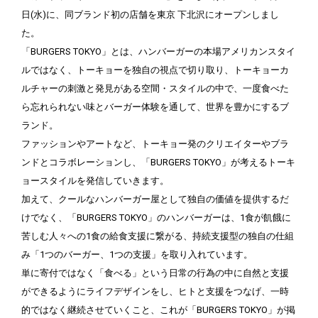
日(水)に、同ブランド初の店舗を東京 下北沢にオープンしまし
た。
「BURGERS TOKYO」とは、ハンバーガーの本場アメリカンスタイ
ルではなく、トーキョーを独自の視点で切り取り、トーキョーカ
ルチャーの刺激と発見がある空間・スタイルの中で、一度食べた
ら忘れられない味とバーガー体験を通して、世界を豊かにするブ
ランド。
ファッションやアートなど、トーキョー発のクリエイターやブラ
ンドとコラボレーションし、「BURGERS TOKYO」が考えるトーキ
ョースタイルを発信していきます。
加えて、クールなハンバーガー屋として独自の価値を提供するだ
けでなく、「BURGERS TOKYO」のハンバーガーは、1食が飢餓に
苦しむ人々への1食の給食支援に繋がる、持続支援型の独自の仕組
み「1つのバーガー、1つの支援」を取り入れています。
単に寄付ではなく「食べる」という日常の行為の中に自然と支援
ができるようにライフデザインをし、ヒトと支援をつなげ、一時
的ではなく継続させていくこと、これが「BURGERS TOKYO」が掲