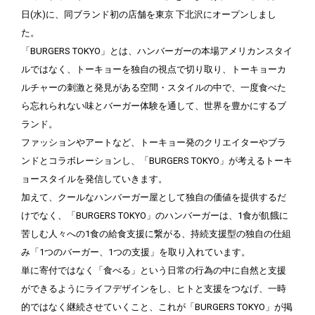
日(水)に、同ブランド初の店舗を東京 下北沢にオープンしまし
た。
「BURGERS TOKYO」とは、ハンバーガーの本場アメリカンスタイ
ルではなく、トーキョーを独自の視点で切り取り、トーキョーカ
ルチャーの刺激と発見がある空間・スタイルの中で、一度食べた
ら忘れられない味とバーガー体験を通して、世界を豊かにするブ
ランド。
ファッションやアートなど、トーキョー発のクリエイターやブラ
ンドとコラボレーションし、「BURGERS TOKYO」が考えるトーキ
ョースタイルを発信していきます。
加えて、クールなハンバーガー屋として独自の価値を提供するだ
けでなく、「BURGERS TOKYO」のハンバーガーは、1食が飢餓に
苦しむ人々への1食の給食支援に繋がる、持続支援型の独自の仕組
み「1つのバーガー、1つの支援」を取り入れています。
単に寄付ではなく「食べる」という日常の行為の中に自然と支援
ができるようにライフデザインをし、ヒトと支援をつなげ、一時
的ではなく継続させていくこと、これが「BURGERS TOKYO」が掲