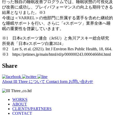
行った独自の睡眠改善プログラムでは、睡眠状態の可視化及
び改善に成功し、プレイパフォーマンスの向上も期待できる
結果となりました。※3
今後は＜VARREL＞の他部門に所属する選手を含めた継続的
な睡眠サポートを行い、さらに「eスポーツ」業界全体へ睡
眠の重要性を啓蒙していきます。
※1 日本eスポーツ連合（JeSU）と角川アスキー総合研究
所発表「日本eスポーツ白書2024」
※2 Lee S, et al. (2021). Int J Environ Res Public Health, 18, 664.
※3 https://prtimes.jp/main/html/rd/p/000000243.000046684.html
Share
About
III Three について
Contact form
お問い合わせ
WORKS
ABOUT
CLIENTS/PARTNERS
CONTACT