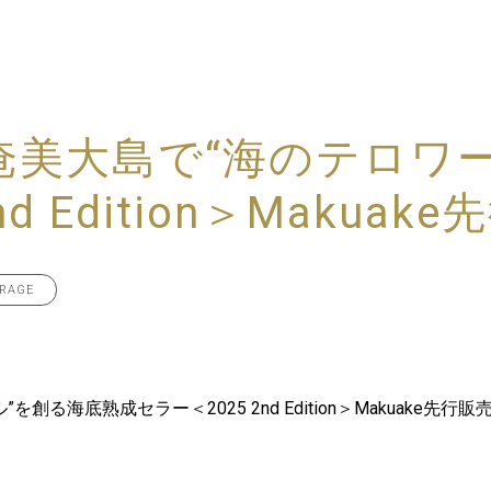
奄美大島で“海のテロワ
nd Edition＞Makua
ERAGE