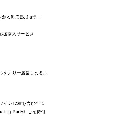
”を創る海底熟成セラー
験の応援購入サービス
ルをより一層楽しめるス
イン12種を含む全15
sting Party》ご招待付