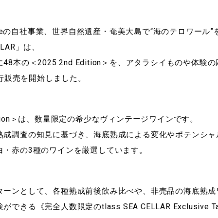
Threeの自社事業、世界自然遺産・奄美大島で“海のテロワール
ELLAR」は、
8本の＜2025 2nd Edition＞を、アタラシイものや体
て先行販売を開始しました。
 Edition＞は、数量限定の希少なヴィンテージワインです。
熟成調査の知見に基づき、海底熟成による変化やポテンシャ
白・赤の3種のワインを厳選しています。
ターンとして、各種熟成前後飲み比べや、非売品の海底熟成ワ
る《完全人数限定のtlass SEA CELLAR Exclusive Ta