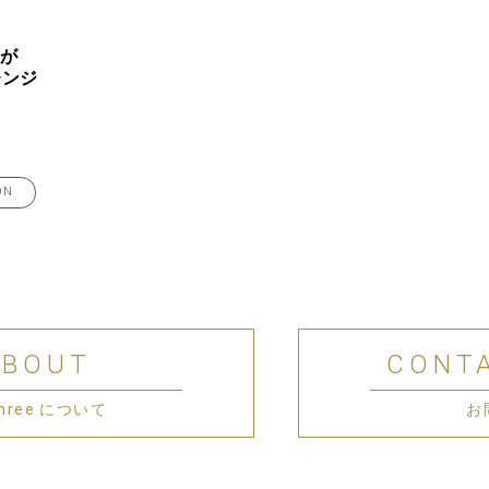
”が
レンジ
ON
ABOUT
CONT
 Three について
お