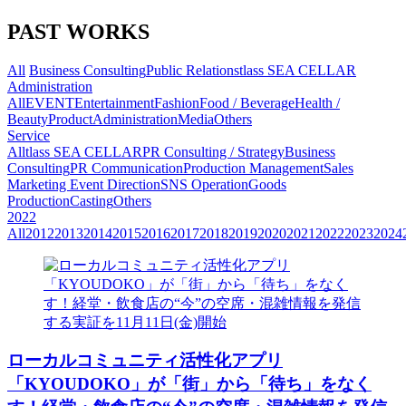
PAST WORKS
All
Business Consulting
Public Relations
tlass SEA CELLAR
Administration
All
EVENT
Entertainment
Fashion
Food / Beverage
Health /
Beauty
Product
Administration
Media
Others
Service
All
tlass SEA CELLAR
PR Consulting / Strategy
Business
Consulting
PR Communication
Production Management
Sales
Marketing
Event Direction
SNS Operation
Goods
Production
Casting
Others
2022
All
2012
2013
2014
2015
2016
2017
2018
2019
2020
2021
2022
2023
2024
ローカルコミュニティ活性化アプリ
「KYOUDOKO」が「街」から「待ち」をなく