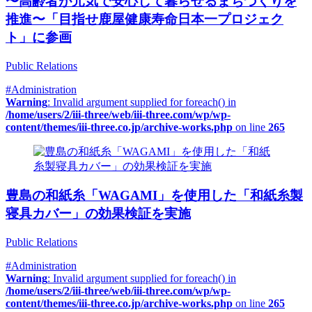
〜高齢者が元気で安心して暮らせるまちづくりを
推進〜「目指せ鹿屋健康寿命日本一プロジェク
ト」に参画
Public Relations
#Administration
Warning
: Invalid argument supplied for foreach() in
/home/users/2/iii-three/web/iii-three.com/wp/wp-
content/themes/iii-three.co.jp/archive-works.php
on line
265
豊島の和紙糸「WAGAMI」を使用した「和紙糸製
寝具カバー」の効果検証を実施
Public Relations
#Administration
Warning
: Invalid argument supplied for foreach() in
/home/users/2/iii-three/web/iii-three.com/wp/wp-
content/themes/iii-three.co.jp/archive-works.php
on line
265