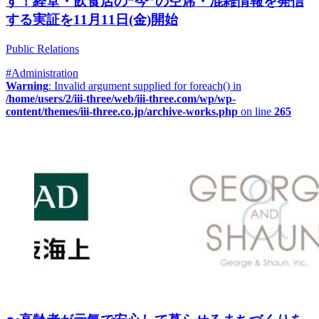
す！経堂・飲食店の“今”の空席・混雑情報を発信
する実証を11月11日(金)開始
Public Relations
#Administration
Warning
: Invalid argument supplied for foreach() in
/home/users/2/iii-three/web/iii-three.com/wp/wp-
content/themes/iii-three.co.jp/archive-works.php
on line
265