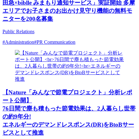
田急×biblle みまもり通知サービス」実証開始 多摩
エリアでお子さまのお出かけ見守り機能の無料モ
ニターを200名募集
Public Relations
#Administration
#PR Communication
【Nature「みんなで節電プロジェクト」分析レポ
ート公開】
76日間で塵も積もった節電効果は、2人暮らし世帯
の約9年分!
エネルギーのデマンドレスポンス(DR)をBtoBサー
ビスとして推進