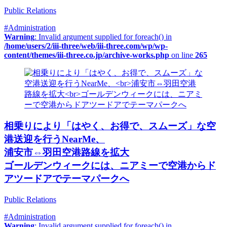
Public Relations
#Administration
Warning
: Invalid argument supplied for foreach() in
/home/users/2/iii-three/web/iii-three.com/wp/wp-
content/themes/iii-three.co.jp/archive-works.php
on line
265
相乗りにより「はやく、お得で、スムーズ」な空
港送迎を行うNearMe、
浦安市⇔羽田空港路線を拡大
ゴールデンウィークには、ニアミーで空港からド
アツードアでテーマパークへ
Public Relations
#Administration
Warning
: Invalid argument supplied for foreach() in