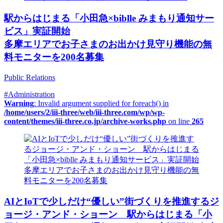
駅からはじまる「小田急×biblle みまもり通知サー
ビス」実証開始
多摩エリアでお子さまのお出かけ見守り機能の無
料モニターを200名募集
Public Relations
#Administration
Warning
: Invalid argument supplied for foreach() in
/home/users/2/iii-three/web/iii-three.com/wp/wp-
content/themes/iii-three.co.jp/archive-works.php
on line
265
AIとIoTで少しだけ“優しい”街づくりを推進するジ
ョージ・アンド・ショーン 駅からはじまる「小