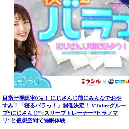
目指せ視聴率0%！ にじさんじ前にみんなでおや
すみ！「寝るバラっ！」開催決定！ VTuberグルー
プ“にじさんじ”×スリープトレーナー“ヒラノマ
リ”と仮想空間で睡眠体験