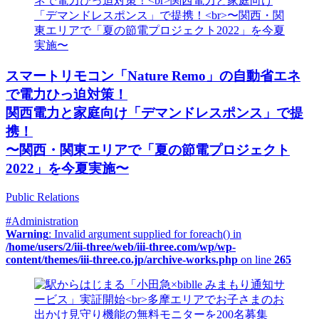
スマートリモコン「Nature Remo」の自動省エネ
で電力ひっ迫対策！
関西電力と家庭向け「デマンドレスポンス」で提
携！
〜関西・関東エリアで「夏の節電プロジェクト
2022」を今夏実施〜
Public Relations
#Administration
Warning
: Invalid argument supplied for foreach() in
/home/users/2/iii-three/web/iii-three.com/wp/wp-
content/themes/iii-three.co.jp/archive-works.php
on line
265