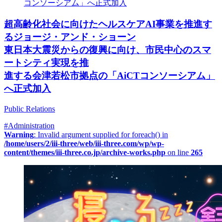
超高齢化社会に向けたヘルスケアAI事業を推進す
るジョージ・アンド・ショーン
東日本大震災からの復興に向け、市⺠中心のスマ
ートシティ実現を推
進する会津若松市拠点の「AiCTコンソーシアム」
へ正式加入
Public Relations
#Administration
Warning
: Invalid argument supplied for foreach() in
/home/users/2/iii-three/web/iii-three.com/wp/wp-
content/themes/iii-three.co.jp/archive-works.php
on line
265