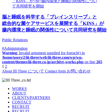
脳と睡眠を科学する「ブレインスリープ」と
総合的な菌ケアサービスを展開する「KINS」が
腸内環境と睡眠の関係性について共同研究を開始
Public Relations
#Administration
Warning
: Invalid argument supplied for foreach() in
/home/users/2/iii-three/web/iii-three.com/wp/wp-
content/themes/iii-three.co.jp/archive-works.php
on line
265
1
2
投
About
III Three について
Contact form
お問い合わせ
稿
の
WORKS
ペ
ABOUT
CLIENTS/PARTNERS
ー
CONTACT
RECRUIT
ジ
RECRUIT