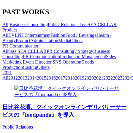
PAST WORKS
All
Business Consulting
Public Relations
tlass SEA CELLAR
Product
All
EVENT
Entertainment
Fashion
Food / Beverage
Health /
Beauty
Product
Administration
Media
Others
PR Communication
All
tlass SEA CELLAR
PR Consulting / Strategy
Business
Consulting
PR Communication
Production Management
Sales
Marketing
Event Direction
SNS Operation
Goods
Production
Casting
Others
2021
All
2012
2013
2014
2015
2016
2017
2018
2019
2020
2021
2022
2023
2024
日比谷花壇、クイックオンラインデリバリーサー
ビスの『foodpanda』を導入
Public Relations