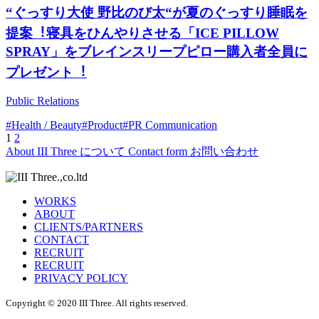
“ぐっすり⼤使 野⽐のび太“が夏のぐっすり睡眠を
提案︕寝具をひんやりさせる「ICE PILLOW
SPRAY」をブレインスリープピロー購⼊者全員に
プレゼント︕
Public Relations
#Health / Beauty
#Product
#PR Communication
1
2
投
About
III Three について
Contact form
お問い合わせ
稿
の
WORKS
ペ
ABOUT
CLIENTS/PARTNERS
ー
CONTACT
RECRUIT
ジ
RECRUIT
送
PRIVACY POLICY
り
Copyright © 2020 III Three. All rights reserved.