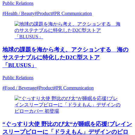
Public Relations
#Health / Beauty
#Product
#PR Communication
地球の課題を海から考え、アクションする 海の
サステナブルに特化したD2C型ストア
「BLUSUS」
Public Relations
#Food / Beverage
#Product
#PR Communication
“ぐっすり大使 野比のび太“が睡眠を応援!ブレイン
スリープピローに「ドラえもん」デザインのピロ