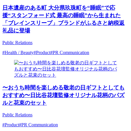
⽇本遺産のある町 ⼤分県玖珠町を“睡眠”で応
援“スタンフォード式 最⾼の睡眠”から⽣まれた
「ブレインスリープ」ブランドがふるさと納税返
礼品に登場
Public Relations
#Health / Beauty
#Product
#PR Communication
〜おうち時間を楽しめる敬老の日ギフトとしても
おすすめ〜日比谷花壇監修オリジナル花柄のパズ
ルと花束のセット
Public Relations
#Product
#PR Communication