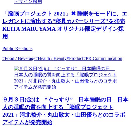
「脳眠プロジェクト 2021」✖︎ 睡眠をモードに、エ
レガントに演出する“寝具カバーシリーズ”を発売
KEITA MARUYAMA オリジナル限定デザイン採
用
Public Relations
#Food / Beverage
#Health / Beauty
#Product
#PR Communication
９月３日(金)は “ぐっすり” 日本睡眠の日 日本
人の睡眠の質を向上する「脳眠プロジェクト
2021」河北裕介・丸山敬太・山田優らとのコラボ
アイテムが発売開始