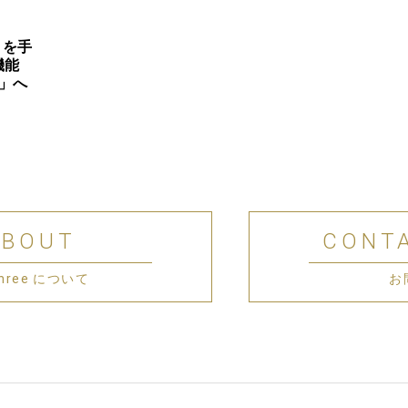
」を手
機能
°」へ
ABOUT
CONT
 Three について
お