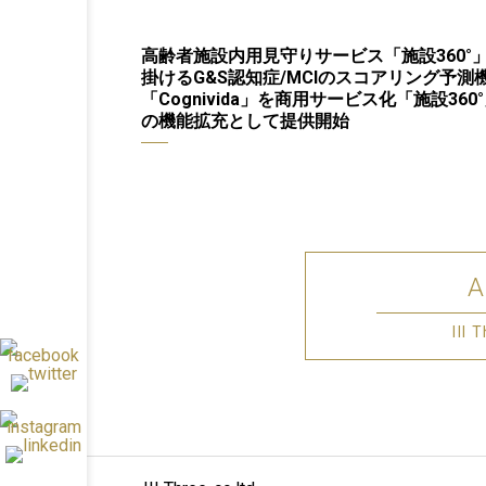
高齢者施設内用見守りサービス「施設360°
掛けるG&S認知症/MCIのスコアリング予測
「Cognivida」を商用サービス化「施設360
の機能拡充として提供開始
III